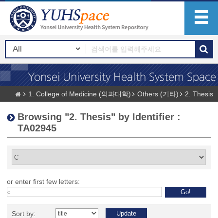
1. College of Medicine (의과대학)
Others (기타)
2. Thesis
Browsing "2. Thesis" by Identifier :
TA02945
or enter first few letters:
Sort by: