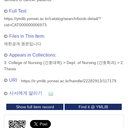
Full Text
https://ymlib.yonsei.ac.kr/catalog/search/book-detail/?
cid=CAT000000006973
Files in This Item:
제한공개 원문입니다.
Appears in Collections:
3. College of Nursing (간호대학)
>
Dept. of Nursing (간호학과)
>
2.
Thesis
URI
https://ir.ymlib.yonsei.ac.kr/handle/22282913/117179
사서에게 알리기
Show full item record
Find it @ YMLIB