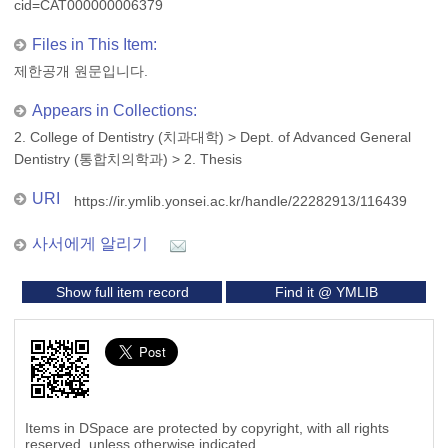
cid=CAT000000006379
Files in This Item:
제한공개 원문입니다.
Appears in Collections:
2. College of Dentistry (치과대학)
>
Dept. of Advanced General
Dentistry (통합치의학과)
>
2. Thesis
URI
https://ir.ymlib.yonsei.ac.kr/handle/22282913/116439
사서에게 알리기
Show full item record
Find it @ YMLIB
Items in DSpace are protected by copyright, with all rights
reserved, unless otherwise indicated.