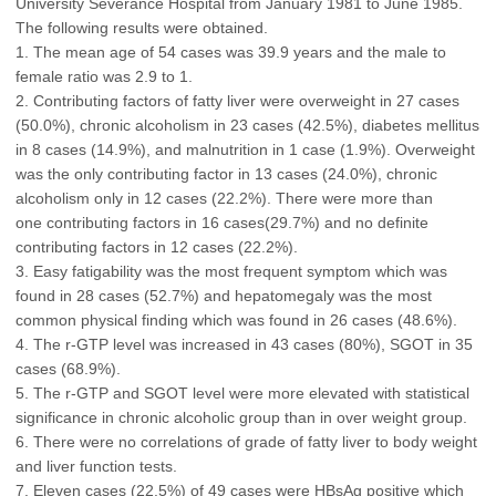
University Severance Hospital from January 1981 to June 1985.
The following results were obtained.
1. The mean age of 54 cases was 39.9 years and the male to
female ratio was 2.9 to 1.
2. Contributing factors of fatty liver were overweight in 27 cases
(50.0%), chronic alcoholism in 23 cases (42.5%), diabetes mellitus
in 8 cases (14.9%), and malnutrition in 1 case (1.9%). Overweight
was the only contributing factor in 13 cases (24.0%), chronic
alcoholism only in 12 cases (22.2%). There were more than
one contributing factors in 16 cases(29.7%) and no definite
contributing factors in 12 cases (22.2%).
3. Easy fatigability was the most frequent symptom which was
found in 28 cases (52.7%) and hepatomegaly was the most
common physical finding which was found in 26 cases (48.6%).
4. The r-GTP level was increased in 43 cases (80%), SGOT in 35
cases (68.9%).
5. The r-GTP and SGOT level were more elevated with statistical
significance in chronic alcoholic group than in over weight group.
6. There were no correlations of grade of fatty liver to body weight
and liver function tests.
7. Eleven cases (22.5%) of 49 cases were HBsAg positive which