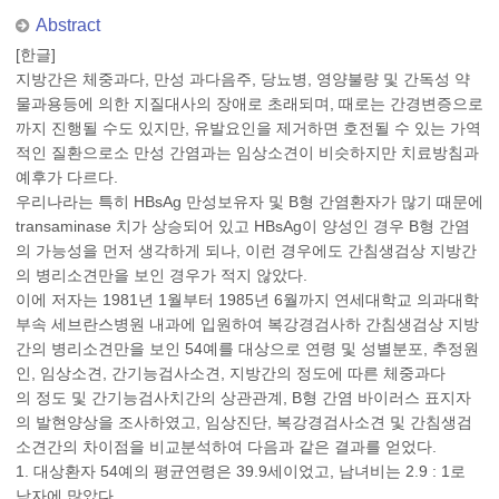
Abstract
[한글]
지방간은 체중과다, 만성 과다음주, 당뇨병, 영양불량 및 간독성 약
물과용등에 의한 지질대사의 장애로 초래되며, 때로는 간경변증으로
까지 진행될 수도 있지만, 유발요인을 제거하면 호전될 수 있는 가역
적인 질환으로소 만성 간염과는 임상소견이 비슷하지만 치료방침과
예후가 다르다.
우리나라는 특히 HBsAg 만성보유자 및 B형 간염환자가 많기 때문에
transaminase 치가 상승되어 있고 HBsAg이 양성인 경우 B형 간염
의 가능성을 먼저 생각하게 되나, 이런 경우에도 간침생검상 지방간
의 병리소견만을 보인 경우가 적지 않았다.
이에 저자는 1981년 1월부터 1985년 6월까지 연세대학교 의과대학
부속 세브란스병원 내과에 입원하여 복강경검사하 간침생검상 지방
간의 병리소견만을 보인 54예를 대상으로 연령 및 성별분포, 추정원
인, 임상소견, 간기능검사소견, 지방간의 정도에 따른 체중과다
의 정도 및 간기능검사치간의 상관관계, B형 간염 바이러스 표지자
의 발현양상을 조사하였고, 임상진단, 복강경검사소견 및 간침생검
소견간의 차이점을 비교분석하여 다음과 같은 결과를 얻었다.
1. 대상환자 54예의 평균연령은 39.9세이었고, 남녀비는 2.9 : 1로
남자에 많았다.