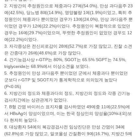
2. 지방간의 추정원인으로 체중과다 27예(54.0%), 만성 과다음주 23
예(42.5%), 당뇨병 8예(14.9%), 영양불량 1예(1.9%)이었고, 특히 추
정원인이 체중과다 뿐이었던 경우가 13예(24.0%), 만상 과다음주 뿐
이었던 경우가 12예(22.2%)이었다. 추정원인이 복합적으로 있었던
경우는 16예(29.7%)이었으며, 뚜렷한 추정원인이 없었던 경우도 12
예(22.2%)이었다.
3. 자각증상은 전신피로감이 28예(52.7%)로 가장 많았고, 진찰 소견
은 간종대가 26예(48.6%)로 가장 많았다.
4. 간기능검사상 r-GTP는 80%, SGOT는 65.5% SGPT는 74.5%,
triglyceride는 68.9%에서 이상소견을 보였다.
5. 추정원인이 만성 과다음주 뿐이었던 군에서 체중과다 뿐이었던
군보다 r-GTP 및 SGOT치가 통계학적으로 의의있게 높았다
(P<0.05)
6. 지방간의 정도와 체중과다의 정도, 지방간의 정도와 각종 간기능
검사치간에는 상관관계가 없었다.
7. B형 간염 바이러스 표지자를 검사하였던 49예중 11예(22.5%)에
서 HBsAg이 양성이었으며, 이는 한국 정상인의 양성율(10%내외)보
다 현저히 높았다.
8. 대상환자 54예의 복강경검사전 임상진단은 만성 간염이 34예
(62.8%)로 가장 많았고, 알코올성 간질환이 9예(16.7%), 지방간 5예