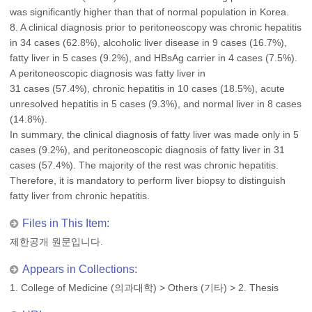
was significantly higher than that of normal population in Korea.
8. A clinical diagnosis prior to peritoneoscopy was chronic hepatitis
in 34 cases (62.8%), alcoholic liver disease in 9 cases (16.7%),
fatty liver in 5 cases (9.2%), and HBsAg carrier in 4 cases (7.5%).
A peritoneoscopic diagnosis was fatty liver in
31 cases (57.4%), chronic hepatitis in 10 cases (18.5%), acute
unresolved hepatitis in 5 cases (9.3%), and normal liver in 8 cases
(14.8%).
In summary, the clinical diagnosis of fatty liver was made only in 5
cases (9.2%), and peritoneoscopic diagnosis of fatty liver in 31
cases (57.4%). The majority of the rest was chronic hepatitis.
Therefore, it is mandatory to perform liver biopsy to distinguish
fatty liver from chronic hepatitis.
Files in This Item:
제한공개 원문입니다.
Appears in Collections:
1. College of Medicine (의과대학)
>
Others (기타)
>
2. Thesis