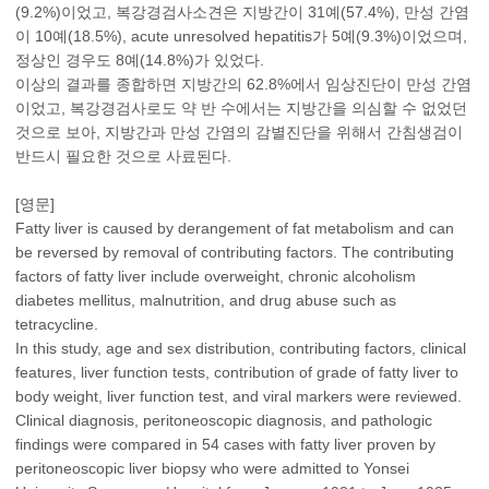
(9.2%)이었고, 복강경검사소견은 지방간이 31예(57.4%), 만성 간염
이 10예(18.5%), acute unresolved hepatitis가 5예(9.3%)이었으며,
정상인 경우도 8예(14.8%)가 있었다.
이상의 결과를 종합하면 지방간의 62.8%에서 임상진단이 만성 간염
이었고, 복강경검사로도 약 반 수에서는 지방간을 의심할 수 없었던
것으로 보아, 지방간과 만성 간염의 감별진단을 위해서 간침생검이
반드시 필요한 것으로 사료된다.
[영문]
Fatty liver is caused by derangement of fat metabolism and can
be reversed by removal of contributing factors. The contributing
factors of fatty liver include overweight, chronic alcoholism
diabetes mellitus, malnutrition, and drug abuse such as
tetracycline.
In this study, age and sex distribution, contributing factors, clinical
features, liver function tests, contribution of grade of fatty liver to
body weight, liver function test, and viral markers were reviewed.
Clinical diagnosis, peritoneoscopic diagnosis, and pathologic
findings were compared in 54 cases with fatty liver proven by
peritoneoscopic liver biopsy who were admitted to Yonsei