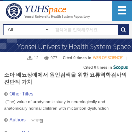
12
977
Cited 0 times in
Cited 0 times in
소아 배뇨장애에서 원인검색을 위한 요류역학검사의
진단적 가치
Other Titles
(The) value of urodynamic study in neurologically and
anatomically normal children with micturition dysfunction
Authors
우호철