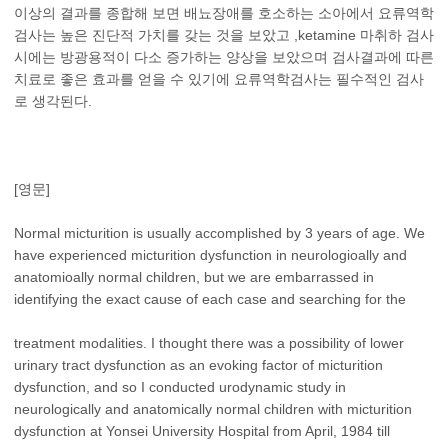
이상의 결과를 종합해 보면 배뇨장애를 호소하는 소아에서 요류역학
검사는 높은 진단적 가치를 갖는 것을 보았고 ,ketamine 마취하 검사
시에는 방광용적이 다소 증가하는 양상을 보았으며 검사결과에 따른
치료로 좋은 효과를 얻을 수 있기에 요류역학검사는 필수적인 검사
로 생각된다.
[영문]
Normal micturition is usually accomplished by 3 years of age. We
have experienced micturition dysfunction in neurologioally and
anatomioally normal children, but we are embarrassed in
identifying the exact cause of each case and searching for the
treatment modalities. I thought there was a possibility of lower
urinary tract dysfunction as an evoking factor of micturition
dysfunction, and so I conducted urodynamic study in
neurologically and anatomically normal children with micturition
dysfunction at Yonsei University Hospital from April, 1984 till