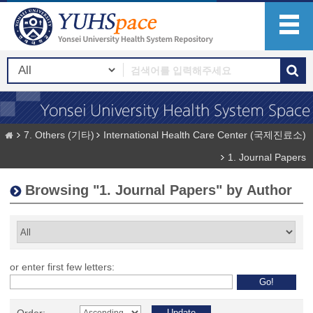
7. Others (기타)
International Health Care Center (국제진료소)
1. Journal Papers
Browsing "1. Journal Papers" by Author
or enter first few letters: