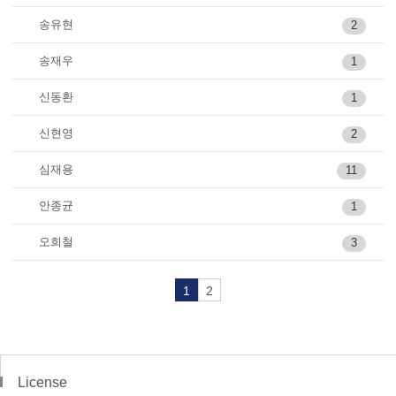
송유현
2
송재우
1
신동환
1
신현영
2
심재용
11
안종균
1
오희철
3
1
2
License