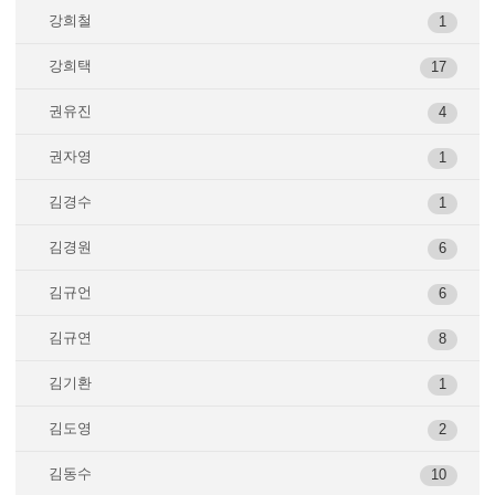
강희철
1
강희택
17
권유진
4
권자영
1
김경수
1
김경원
6
김규언
6
김규연
8
김기환
1
김도영
2
김동수
10