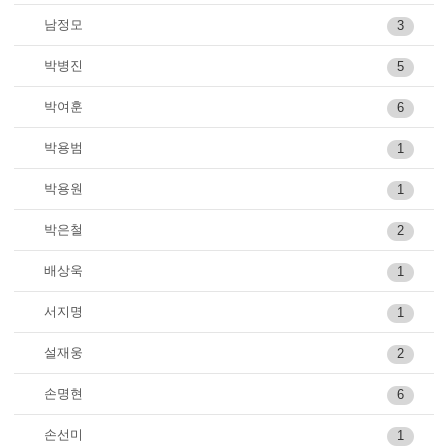
남정모
3
박병진
5
박여훈
6
박용범
1
박용원
1
박은철
2
배상욱
1
서지명
1
설재웅
2
손명현
6
손선미
1