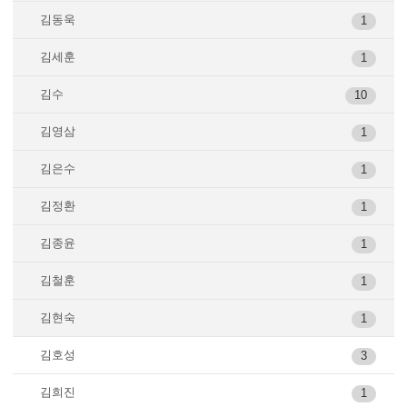
김동욱
1
김세훈
1
김수
10
김영삼
1
김은수
1
김정환
1
김종윤
1
김철훈
1
김현숙
1
김호성
3
김희진
1