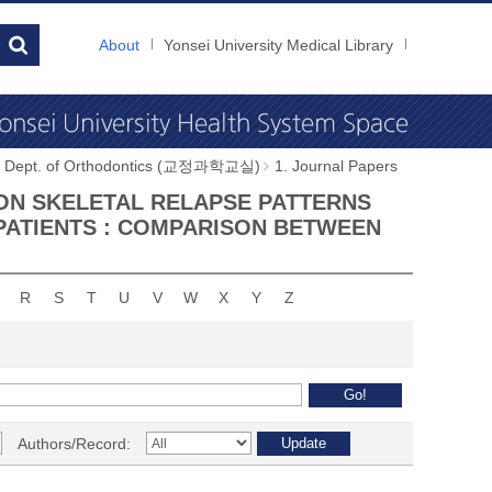
About
Yonsei University Medical Library
Dept. of Orthodontics (교정과학교실)
1. Journal Papers
UDY ON SKELETAL RELAPSE PATTERNS
PATIENTS : COMPARISON BETWEEN
R
S
T
U
V
W
X
Y
Z
Authors/Record: