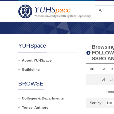
YUHSpace
Browsing
FOLLOWI
SSRO AN
About YUHSpace
All
A
B
Guildeline
가
나
BROWSE
or ente
Colleges & Departments
Sort by:
Yonsei Authors