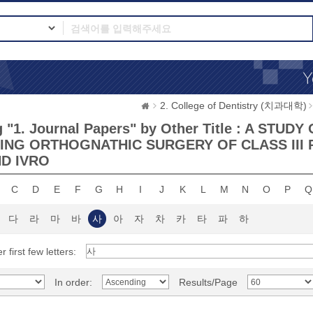
2. College of Dentistry (치과대학)
 "1. Journal Papers" by Other Title : A ST
NG ORTHOGNATHIC SURGERY OF CLASS III 
D IVRO
C
D
E
F
G
H
I
J
K
L
M
N
O
P
Q
다
라
마
바
사
아
자
차
카
타
파
하
r first few letters:
In order:
Results/Page