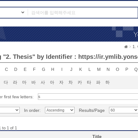
1.
"2. Thesis" by Identifier : https://ir.ymlib.yo
C
D
E
F
G
H
I
J
K
L
M
N
O
P
Q
다
라
마
바
사
아
자
차
카
타
파
하
r first few letters:
In order:
Results/Page
 to 1 of 1
Title