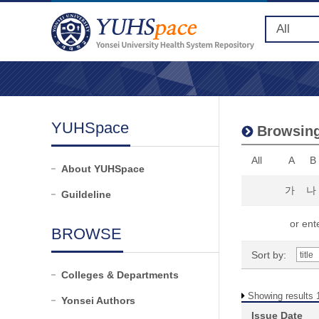
YUHSpace
Browsing 
All
A
B
About YUHSpace
가
나
Guildeline
or ente
BROWSE
Sort by:
Colleges & Departments
Showing results 1
Yonsei Authors
Issue Date