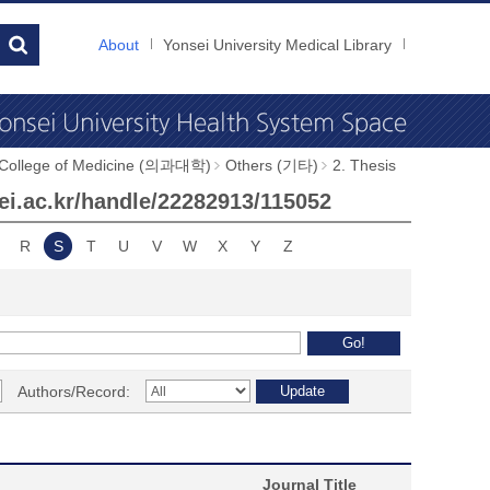
About
Yonsei University Medical Library
 College of Medicine (의과대학)
Others (기타)
2. Thesis
nsei.ac.kr/handle/22282913/115052
R
S
T
U
V
W
X
Y
Z
Authors/Record:
Journal Title