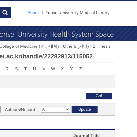
About
Yonsei University Medical Library
 College of Medicine (의과대학)
Others (기타)
2. Thesis
nsei.ac.kr/handle/22282913/115052
R
S
T
U
V
W
X
Y
Z
Authors/Record:
Journal Title