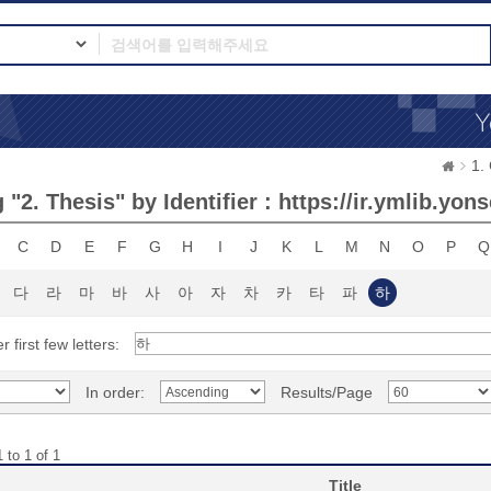
1.
"2. Thesis" by Identifier : https://ir.ymlib.yo
C
D
E
F
G
H
I
J
K
L
M
N
O
P
Q
다
라
마
바
사
아
자
차
카
타
파
하
r first few letters:
In order:
Results/Page
 to 1 of 1
Title