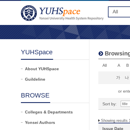
YUHSpace
Browsing 
All
A
B
About YUHSpace
가
나
Guildeline
or ente
BROWSE
Sort by:
Colleges & Departments
Showing results 1
Yonsei Authors
Issue Date