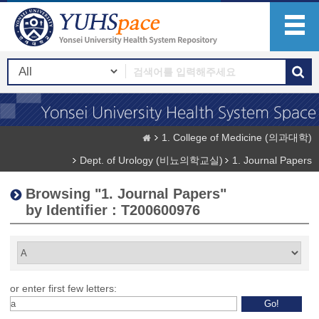
1. College of Medicine (의과대학)
Dept. of Urology (비뇨의학교실)
1. Journal Papers
Browsing "1. Journal Papers"
by Identifier : T200600976
or enter first few letters: