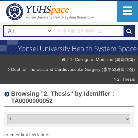
1. College of Medicine (의과대학)
Dept. of Thoracic and Cardiovascular Surgery (흉부외과학교실)
2. Thesis
Browsing "2. Thesis" by Identifier :
TA0000000052
or enter first few letters: