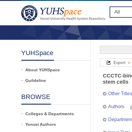
YUHSpace
Export
About YUHSpace
CCCTC-bindi
Guildeline
stem cells
Other Titles
BROWSE
Authors
Colleges & Departments
Departmen
Yonsei Authors