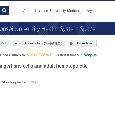
About
Yonsei University Medical Library
(의과대학)
Dept. of Microbiology (미생물학교실)
3. Dissertation
Cited 0 times in
Cited 0 times in
angerhans cells and adult hematopoietic
ding factor의 역할