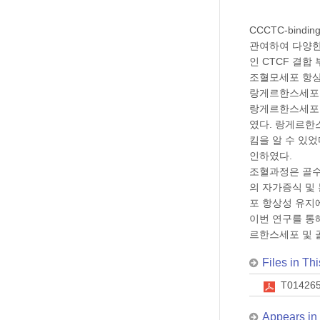
CCCTC-bind
관여하여 다양한
인 CTCF 결
조혈모세포 항상
랑게르한스세포는
랑게르한스세포 
였다. 랑게르한
킴을 알 수 있
인하였다.
조혈과정은 골수
의 자가증식 및
포 항상성 유지
이번 연구를 통
르한스세포 및 
Files in Thi
T014265
Appears in 