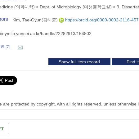
 Medicine (의과대학)
>
Dept. of Microbiology (미생물학교실)
>
3. Disserta
hors
Kim, Tae-Gyun(김태균)
https://orcid.org/0000-0002-2116-45
//ir.ymlib.yonsei.ac.kr/handle/22282913/154802
알리기
Show full item record
Find 
 are protected by copyright, with all rights reserved, unless otherwise 