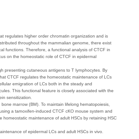
at regulates higher order chromatin organization and is
distributed throughout the mammalian genome, there exist
cal functions. Therefore, a functional analysis of CTCF in
ocus on the homeostatic role of CTCF in epidermal
ough presenting cutaneous antigens to T lymphocytes. By
that CTCF regulates the homeostatic maintenance of LCs
cellular emigration of LCs both in the steady and
les. This functional feature is closely associated with the
in sensitization.
he bone marrow (BM). To maintain lifelong hematopoiesis,
n. By using a tamoxifen-induced CTCF cKO mouse system and
the homeostatic maintenance of adult HSCs by retaining HSC
maintenance of epidermal LCs and adult HSCs in vivo.