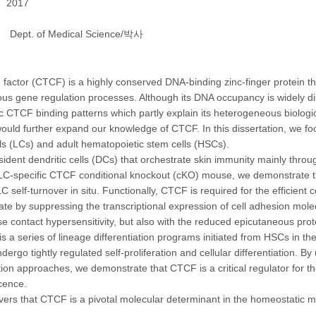
2017
Dept. of Medical Science/박사
actor (CTCF) is a highly conserved DNA-binding zinc-finger protein th
ious gene regulation processes. Although its DNA occupancy is widely 
fic CTCF binding patterns which partly explain its heterogeneous biologi
would further expand our knowledge of CTCF. In this dissertation, we f
s (LCs) and adult hematopoietic stem cells (HSCs).
sident dendritic cells (DCs) that orchestrate skin immunity mainly thr
LC-specific CTCF conditional knockout (cKO) mouse, we demonstrate 
C self-turnover in situ. Functionally, CTCF is required for the efficient 
ate by suppressing the transcriptional expression of cell adhesion molecu
contact hypersensitivity, but also with the reduced epicutaneous prote
s a series of lineage differentiation programs initiated from HSCs in t
ergo tightly regulated self-proliferation and cellular differentiatio
ion approaches, we demonstrate that CTCF is a critical regulator for 
scence.
ers that CTCF is a pivotal molecular determinant in the homeostatic 