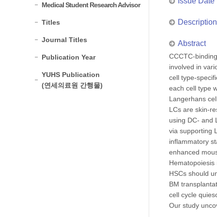
Issue Date
Medical Student Research Advisor
Description
Titles
Journal Titles
Abstract
CCCTC-binding f
Publication Year
involved in var
YUHS Publication
cell type-speci
(연세의료원 간행물)
each cell type 
Langerhans cell
LCs are skin-re
using DC- and 
via supporting L
inflammatory st
enhanced mouse 
Hematopoiesis i
HSCs should und
BM transplantat
cell cycle quie
Our study uncov