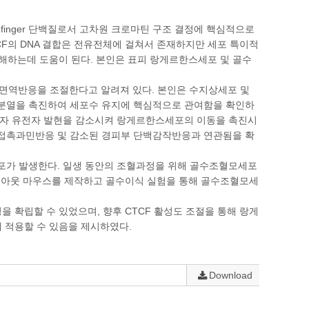
zinc-finger 단백질로서 고차원 크로마틴 구조 결정에 핵심적으로
F의 DNA 결합은 전유전체에 걸쳐서 존재하지만 세포 특이적
이해하는데 도움이 된다. 본인은 표피 랑게르한스세포 및 골수
면역반응을 조절한다고 알려져 있다. 본인은 수지상세포 및
가분열을 촉진하여 세포수 유지에 핵심적으로 관여함을 확인하
착분자 유전자 발현을 감소시켜 랑게르한스세포의 이동을 촉진시
된 접촉과민반응 및 감소된 경피부 단백감작반응과 연관됨을 확
가 발생한다. 일생 동안의 조혈과정을 위해 골수조혈모세포
 넉아웃 마우스를 제작하고 골수이식 실험을 통해 골수조혈모세
 확립할 수 있었으며, 향후 CTCF 활성도 조절을 통해 랑게
 적용할 수 있음을 제시하였다.
Download