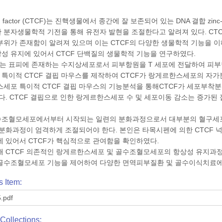
ing factor (CTCF)는 진핵생물에서 종간에 잘 보존되어 있는 DNA 결합 
 분자생물학적 기전을 통해 유전자 발현을 조절한다고 알려져 있다. CTC
합 부위가 존재함이 알려져 있으며 이는 CTCF의 다양한 생물학적 기능을 
성 유지에 있어서 CTCF 단백질의 생물학적 기능을 연구하였다.
 표피에 존재하는 수지상세포로서 피부항원을 T 세포에 전달하여 피부
특이적 CTCF 결핍 마우스를 제작하여 CTCF가 랑게르한스세포의 자
스세포 특이적 CTCF 결핍 마우스의 기능분석을 통해CTCF가 세포부
었다. CTCF 결핍으로 인한 랑게르한스세포 수 및 세포이동 감소는 증가
조혈모세포에서부터 시작되는 일련의 분화과정으로서 대부분의 혈구세포
 분화과정이 엄격하게 조절되어야 한다. 본인은 타목시펜에 의한 CTCF
에 있어서 CTCF가 핵심적으로 관여함을 확인하였다.
해 CTCF 의존적인 랑게르한스세포 및 골수조혈모세포의 항상성 유지과정을
골수조혈모세포 기능을 제어하여 다양한 면역피부질환 및 골수이식치료에
s Item:
.pdf
Collections: