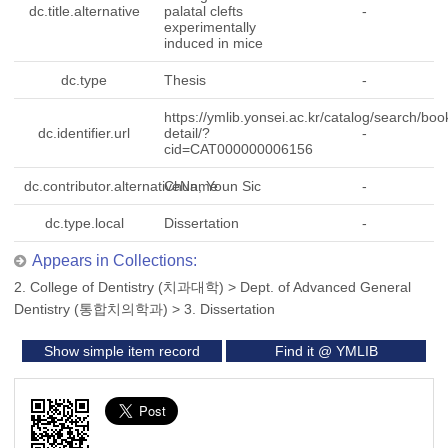
dc.title.alternative
palatal clefts
-
experimentally
induced in mice
dc.type
Thesis
-
https://ymlib.yonsei.ac.kr/catalog/search/boo
dc.identifier.url
detail/?
-
cid=CAT000000006156
dc.contributor.alternativeName
Chun, Youn Sic
-
dc.type.local
Dissertation
-
Appears in Collections:
2. College of Dentistry (치과대학)
>
Dept. of Advanced General
Dentistry (통합치의학과)
>
3. Dissertation
Show simple item record
Find it @ YMLIB