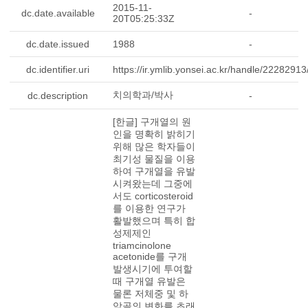
2015-11-
dc.date.available
-
20T05:25:33Z
dc.date.issued
1988
-
dc.identifier.uri
https://ir.ymlib.yonsei.ac.kr/handle/2228291
-
치의학과/박사
dc.description
-
[한글] 구개열의 원
인을 명확히 밝히기
위해 많은 학자들이
최기성 물질을 이용
하여 구개열을 유발
시켜왔는데 그중에
서도 corticosteroid
를 이용한 연구가
활발했으며 특히 합
성제제인
triamcinolone
acetonide를 구개
발생시기에 투여할
때 구개열 유발은
물론 저체중 및 하
악골의 변화를 초래