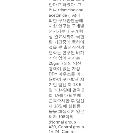
한다고 하였다. 그
러나 triamcinolone
acetonide (TA)에
의한 구개안면골에
대한 연구는 구개발
생시기부터 구개형
성 완료시까지 국한
된 기간중에 행하여
졌을 뿐 출생직전의
변화는 연구된 바가
거의 없어 저자는
25gm내외의 임신
경력이 없는 자성
DDY 마우스를 이
용하여 구개발생 시
기인 임신 제 13.5
일과 14일에 걸쳐 2
회 TA를 대퇴부에
근육주사한 후 임신
제 18일에 실험동
물을 희생시켜 얻은
태자 108마리
(Normal group
=20, Control group
1= 24, Control