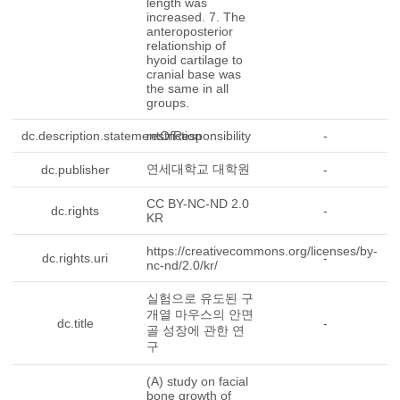
length was
increased. 7. The
anteroposterior
relationship of
hyoid cartilage to
cranial base was
the same in all
groups.
dc.description.statementOfResponsibility
restriction
-
연세대학교 대학원
dc.publisher
-
CC BY-NC-ND 2.0
dc.rights
-
KR
https://creativecommons.org/licenses/by-
dc.rights.uri
-
nc-nd/2.0/kr/
실험으로 유도된 구
개열 마우스의 안면
dc.title
-
골 성장에 관한 연
구
(A) study on facial
bone growth of