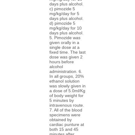
days plus alcohol.
c) pimozide 5
mg/kg/day for 5
days plus alcohol.
d) pimozide 5
mg/kg/day for 10
days plus alcohol.
5. Pimozide was
given orally in a
single dose at a
fixed time. The last
dose was given 2
hours before
alcohol
administration. 6.
In all groups, 20%
ethanol solution
was slowly given in
a dose of 5.0ml/Kg
of body weight for
5 minutes by
intravenous route.
7. All of the blood
specimens were
obtained by
cardiac punture at
both 15 and 45
minutes after