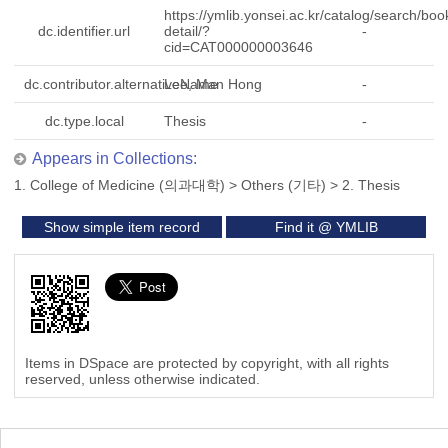
https://ymlib.yonsei.ac.kr/catalog/search/boo
dc.identifier.url
detail/?
-
cid=CAT000000003646
dc.contributor.alternativeName
Lee, Man Hong
-
dc.type.local
Thesis
-
Appears in Collections:
1. College of Medicine (의과대학)
>
Others (기타)
>
2. Thesis
Show simple item record
Find it @ YMLIB
Items in DSpace are protected by copyright, with all rights
reserved, unless otherwise indicated.