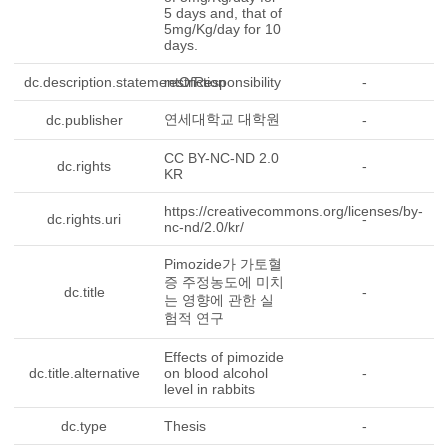
5 days and, that of
5mg/Kg/day for 10
days.
dc.description.statementOfResponsibility
restriction
-
연세대학교 대학원
dc.publisher
-
CC BY-NC-ND 2.0
dc.rights
-
KR
https://creativecommons.org/licenses/by-
dc.rights.uri
-
nc-nd/2.0/kr/
Pimozide가 가토혈
증 주정농도에 미치
dc.title
-
는 영향에 관한 실
험적 연구
Effects of pimozide
dc.title.alternative
on blood alcohol
-
level in rabbits
dc.type
Thesis
-