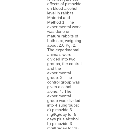
effects of pimozide
on blood alcohol
level in rabbits.
Material and
Method 1. The
experimental work
was done on
mature rabbits of
both sex, weighing
about 2.0 Kg. 2.
The experimental
animals were
divided into two
groups; the control
and the
experimental
group. 3. The
control group was
given alcohol
alone. 4. The
experimental
group was divided
into 4 subgroups;
a) pimozide 3
mg/Kg/day for 5
days plus alcohol.
b) pimozide 3
mg/Kg/day for 10