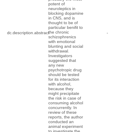
potent of
neuroleptics in
blocking dopamine
in CNS, and is
thought to be of
particular benifit to
the chronic
dc.description.abstract
-
schizophrenics
with emotional
blunting and social
withdrawal.
Investigators
suggested that
any new
psychotropic drug
should be tested
for its interaction
with alcohol,
because they
might precipitate
the risk in case of
consuming alcohol
concurrently. In
review of these
reports, the author
conducted an
animal experiment
to investigate the