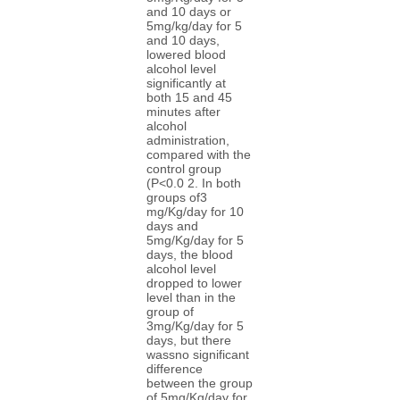
and 10 days or
5mg/kg/day for 5
and 10 days,
lowered blood
alcohol level
significantly at
both 15 and 45
minutes after
alcohol
administration,
compared with the
control group
(P<0.0 2. In both
groups of3
mg/Kg/day for 10
days and
5mg/Kg/day for 5
days, the blood
alcohol level
dropped to lower
level than in the
group of
3mg/Kg/day for 5
days, but there
wassno significant
difference
between the group
of 5mg/Kg/day for