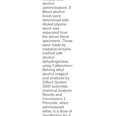
alcohol
administratoon. 8.
Blood alcohol
levels were
determined with
diluted plasma
which was
separated from
the above blood
specimens. Those
were made by
oxidative enzyme
method with
alcohol
dehydrogenase,
using Calbiochem-
Behring ethyl
alcohol reagent
and analyzed by
Gilford System
3500 automatic
chemical analyzer.
Results and
Conclusions 1.
Pimozide, when
administered
either in a dose of
3mg/Kg/day for 5