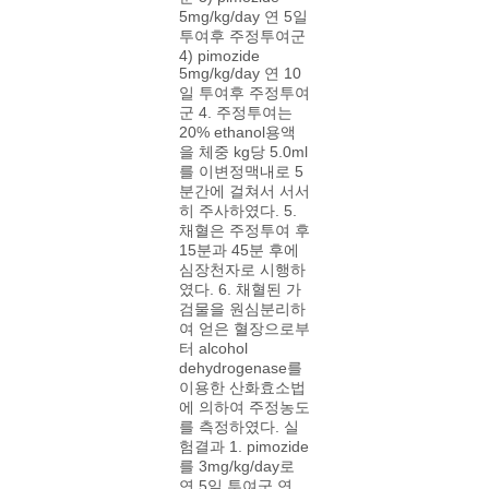
5mg/kg/day 연 5일
투여후 주정투여군
4) pimozide
5mg/kg/day 연 10
일 투여후 주정투여
군 4. 주정투여는
20% ethanol용액
을 체중 kg당 5.0ml
를 이변정맥내로 5
분간에 걸쳐서 서서
히 주사하였다. 5.
채혈은 주정투여 후
15분과 45분 후에
심장천자로 시행하
였다. 6. 채혈된 가
검물을 원심분리하
여 얻은 혈장으로부
터 alcohol
dehydrogenase를
이용한 산화효소법
에 의하여 주정농도
를 측정하였다. 실
험결과 1. pimozide
를 3mg/kg/day로
연 5일 투여군 연