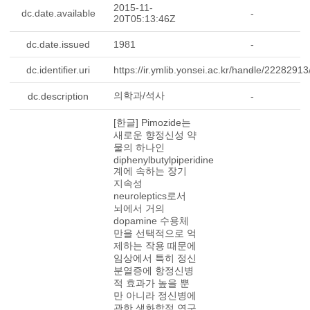
2015-11-
dc.date.available
-
20T05:13:46Z
dc.date.issued
1981
-
dc.identifier.uri
https://ir.ymlib.yonsei.ac.kr/handle/2228291
-
의학과/석사
dc.description
-
[한글] Pimozide는
새로운 향정신성 약
물의 하나인
diphenylbutylpiperidine
계에 속하는 장기
지속성
neuroleptics로서
뇌에서 거의
dopamine 수용체
만을 선택적으로 억
제하는 작용 때문에
임상에서 특히 정신
분열증에 항정신병
적 효과가 높을 뿐
만 아니라 정신병에
관한 생화학적 연구