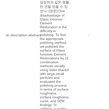
압접면과 같은 평활
한 면을 얻을 수 있
었다. [영문] One
disadvantage of
Glass Ionomer
Cement
Restoration is the
difficulty in
polishing. To find
dc.description.abstract
-
the appropriate
polishing method,
we polished the
surface of Glass
Ionomer Cement
Restorations by 11
combination
methods serially
using disks shared
with large-small
particles and
evaluated the
polishing process
in terms of surface
roughness,
surface roughness
curve, and SEM
findings. In
addition, a visible