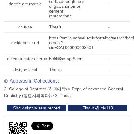
surface roughness
dc.title.alternative
-
of glass ionomer
cement
restorations
dc.type
Thesis
-
https://ymlib.yonsei.ac.kr/catalog/search/boo
dc.identifier.url
detail/?
-
cid=CAT000000003401
dc.contributor.alternativeName
Kim, Kwang Soon
-
dc.type.local
Thesis
-
Appears in Collections:
2. College of Dentistry (치과대학)
>
Dept. of Advanced General
Dentistry (통합치의학과)
>
2. Thesis
Show simple item record
Find it @ YMLIB