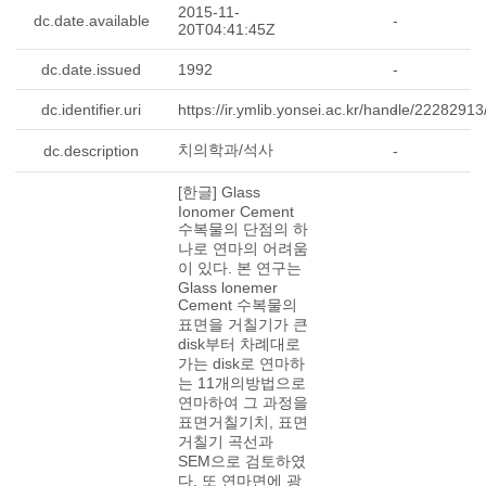
2015-11-
dc.date.available
-
20T04:41:45Z
dc.date.issued
1992
-
dc.identifier.uri
https://ir.ymlib.yonsei.ac.kr/handle/2228291
-
치의학과/석사
dc.description
-
[한글] Glass
Ionomer Cement
수복물의 단점의 하
나로 연마의 어려움
이 있다. 본 연구는
Glass lonemer
Cement 수복물의
표면을 거칠기가 큰
disk부터 차례대로
가는 disk로 연마하
는 11개의방법으로
연마하여 그 과정을
표면거칠기치, 표면
거칠기 곡선과
SEM으로 검토하였
다. 또 연마면에 광