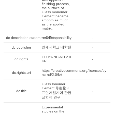
finishing process,
the surface of
Glass monomer
Cement became
smooth as much
as the applied
matrix.
dc.description.statementOfResponsibility
restriction
-
연세대학교 대학원
dc.publisher
-
CC BY-NC-ND 2.0
dc.rights
-
KR
https://creativecommons.org/licenses/by-
dc.rights.uri
-
nc-nd/2.0/kr/
Glass Ionomer
Cement 修復物의
dc.title
-
표면거칠기에 관한
실험적 연구
Experimental
studies on the