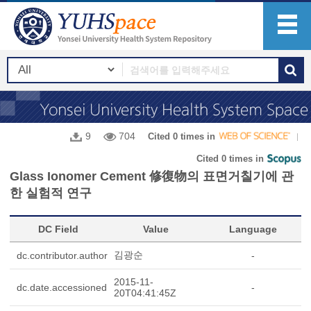
9
704
Cited 0 times in
Cited 0 times in
Glass Ionomer Cement 修復物의 표면거칠기에 관
한 실험적 연구
DC Field
Value
Language
김광순
dc.contributor.author
-
2015-11-
dc.date.accessioned
-
20T04:41:45Z