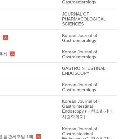
Gastroenterology
JOURNAL OF
PHARMACOLOGICAL
SCIENCES
Korean Journal of
교
Gastroenterology
Korean Journal of
유용성
Gastroenterology
GASTROINTESTINAL
ENDOSCOPY
Korean Journal of
Gastroenterology
Korean Journal of
Gastrointestinal
Endoscopy (대한소화기내
시경학회지)
Korean Journal of
Gastrointestinal
변 담관세포암 1예
Endoscopy (대한소화기내