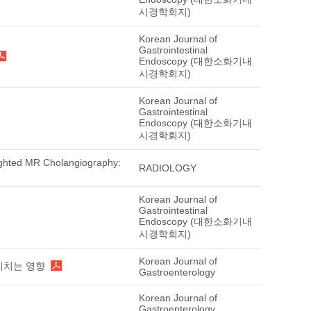
시경학회지)
Korean Journal of
Gastrointestinal
Endoscopy (대한소화기내
시경학회지)
Korean Journal of
Gastrointestinal
Endoscopy (대한소화기내
시경학회지)
ghted MR Cholangiography:
RADIOLOGY
Korean Journal of
Gastrointestinal
Endoscopy (대한소화기내
시경학회지)
Korean Journal of
미치는 영향
Gastroenterology
Korean Journal of
Gastroenterology