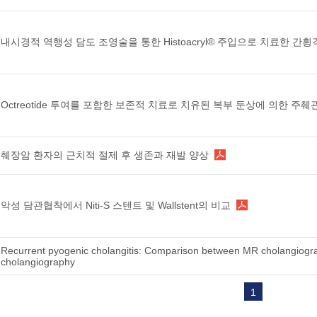
내시경적 역행성 담도 조영술을 통한 Histoacryl® 주입으로 치료한 간
Octreotide 투여를 포함한 보존적 치료로 치유된 복부 둔상에 의한 주췌
췌장암 환자의 근치적 절제 후 생존과 재발 양상
악성 담관협착에서 Niti-S 스텐트 및 Wallstent의 비교
Recurrent pyogenic cholangitis: Comparison between MR cholangiogra
cholangiography
1