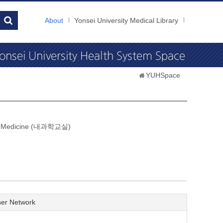
About
Yonsei University Medical Library
YUHSpace
nal Medicine (내과학교실)
er Network