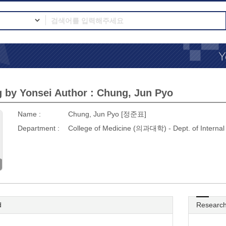
 by Yonsei Author : Chung, Jun Pyo
Name :
Chung, Jun Pyo [정준표]
Department :
College of Medicine (의과대학) - Dept. of Inter
d
Research