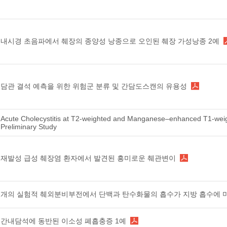
내시경 초음파에서 췌장의 종양성 낭종으로 오인된 췌장 가성낭종 2예
담관 결석 예측을 위한 위험군 분류 및 간담도스캔의 유용성
Acute Cholecystitis at T2-weighted and Manganese–enhanced T1-wei
Preliminary Study
재발성 급성 췌장염 환자에서 발견된 흥미로운 췌관변이
개의 실험적 췌외분비부전에서 단백과 탄수화물의 흡수가 지방 흡수에 
간내담석에 동반된 이소성 폐흡충증 1예