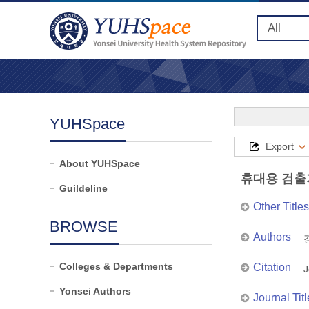
YUHSpace
Export
About YUHSpace
휴대용 검출기
Guildeline
Other Titles
BROWSE
Authors
Colleges & Departments
Citation
J
Yonsei Authors
Journal Titl