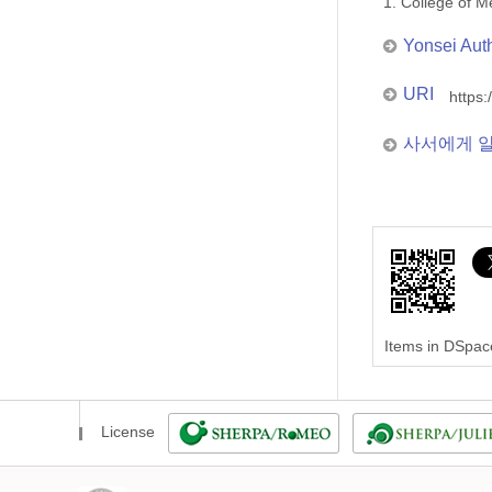
1. College of
Yonsei Aut
URI
https:
사서에게 
Items in DSpace
License