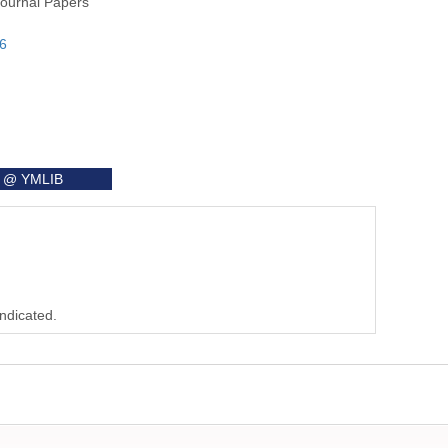
Journal Papers
86
it @ YMLIB
indicated.