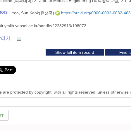
 Medicine (의과대학)
>
Dept. of Medical Engineering (의학공학교실)
>
1. 
hors
Yoo, Sun Kook(유선국)
https://orcid.org/0000-0002-6032-46
//ir.ymlib.yonsei.ac.kr/handle/22282913/198072
알리기
Show full item record
Find 
 are protected by copyright, with all rights reserved, unless otherwise 