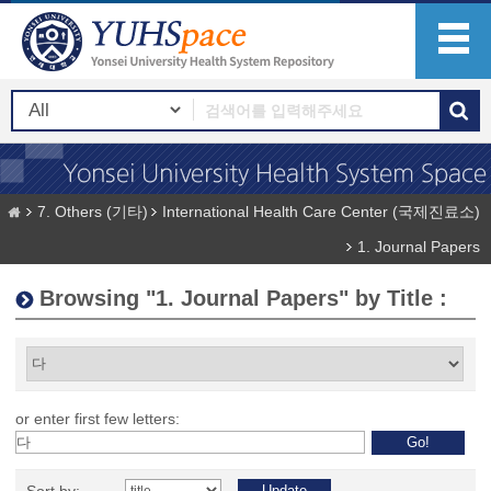
7. Others (기타)
International Health Care Center (국제진료소)
1. Journal Papers
Browsing "1. Journal Papers" by Title :
or enter first few letters: