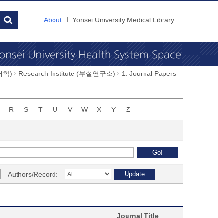
About
Yonsei University Medical Library
과대학)
Research Institute (부설연구소)
1. Journal Papers
R
S
T
U
V
W
X
Y
Z
Authors/Record:
Journal Title