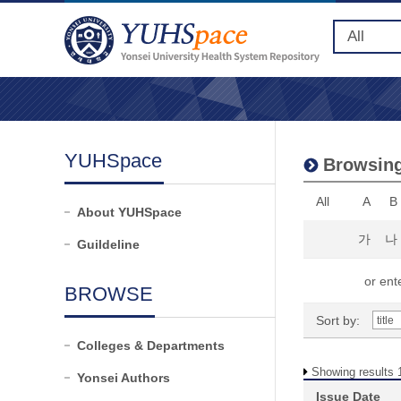
YUHSpace
Browsing
All
A
B
About YUHSpace
가
나
Guildeline
or ente
BROWSE
Sort by:
Colleges & Departments
Showing results 1
Yonsei Authors
Issue Date