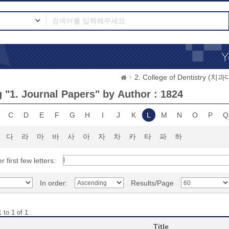
2. College of Dentistry (치
 "1. Journal Papers" by Author : 1824
C
D
E
F
G
H
I
J
K
L
M
N
O
P
Q
다
라
마
바
사
아
자
차
카
타
파
하
r first few letters:
In order:
Results/Page
 to 1 of 1
Title