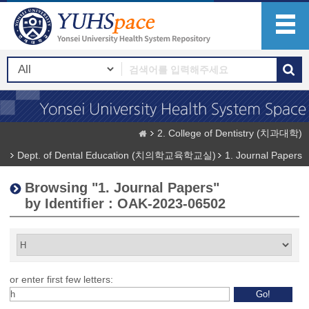
2. College of Dentistry (치과대학)
Dept. of Dental Education (치의학교육학교실)
1. Journal Papers
Browsing "1. Journal Papers"
by Identifier : OAK-2023-06502
or enter first few letters: