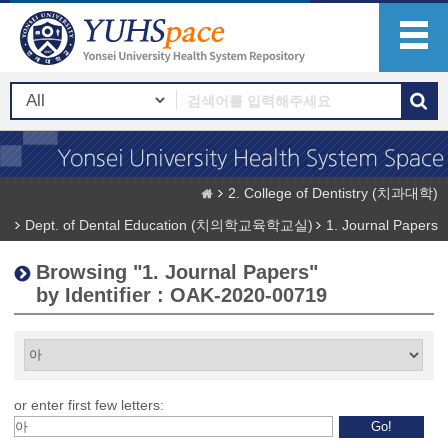
2. College of Dentistry (치과대학)
Dept. of Dental Education (치의학교육학교실)
1. Journal Papers
Browsing "1. Journal Papers"
by Identifier : OAK-2020-00719
or enter first few letters: