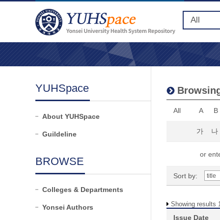
YUHSpace
Browsing
All
A
B
About YUHSpace
가
나
Guildeline
or ente
BROWSE
Sort by:
Colleges & Departments
Showing results 1
Yonsei Authors
Issue Date