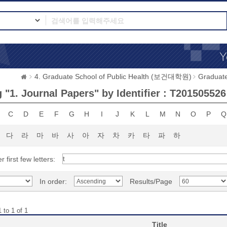
4. Graduate School of Public Health (보건대학원)
Graduat
 "1. Journal Papers" by Identifier : T201505526
C
D
E
F
G
H
I
J
K
L
M
N
O
P
Q
다
라
마
바
사
아
자
차
카
타
파
하
r first few letters:
In order:
Results/Page
 to 1 of 1
Title