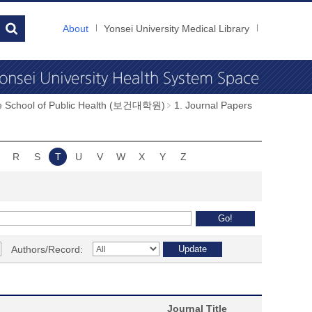
About
Yonsei University Medical Library
e School of Public Health (보건대학원)
1. Journal Papers
R
S
T
U
V
W
X
Y
Z
Authors/Record:
Journal Title