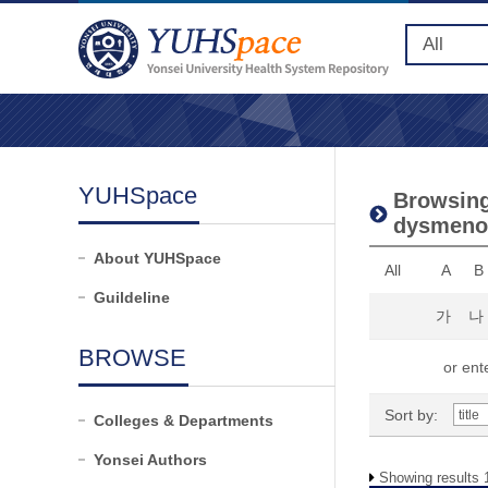
YUHSpace
Browsing
dysmeno
About YUHSpace
All
A
B
Guildeline
가
나
BROWSE
or ente
Sort by:
Colleges & Departments
Yonsei Authors
Showing results 1