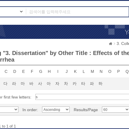
3. Co
 "3. Dissertation" by Other Title : Effects o
rrhea
C
D
E
F
G
H
I
J
K
L
M
N
O
P
Q
다
라
마
바
사
아
자
차
카
타
파
하
r first few letters:
In order:
Results/Page
 to 1 of 1