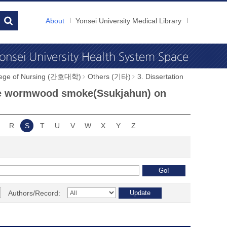
About
Yonsei University Medical Library
llege of Nursing (간호대학)
Others (기타)
3. Dissertation
f the wormwood smoke(Ssukjahun) on
R
S
T
U
V
W
X
Y
Z
Authors/Record: