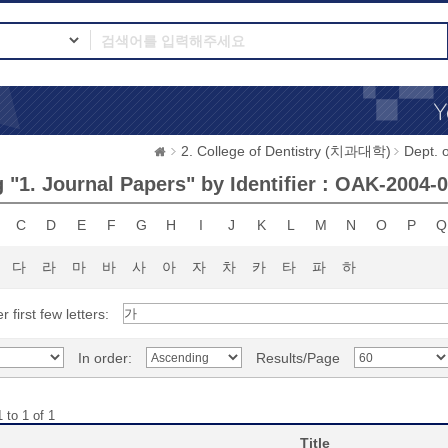
2. College of Dentistry (치과대학)
Dept.
 "1. Journal Papers" by Identifier : OAK-2004-
C
D
E
F
G
H
I
J
K
L
M
N
O
P
Q
다
라
마
바
사
아
자
차
카
타
파
하
r first few letters:
In order:
Results/Page
 to 1 of 1
Title