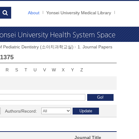
About
Yonsei University Medical Library
 of Pediatric Dentistry (소아치과학교실)
1. Journal Papers
01375
R
S
T
U
V
W
X
Y
Z
Authors/Record:
Journal Title