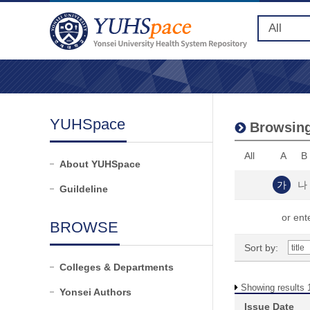
YUHSpace
Browsing
All
A
B
About YUHSpace
가
나
Guildeline
or ente
BROWSE
Sort by:
Colleges & Departments
Showing results 1
Yonsei Authors
Issue Date