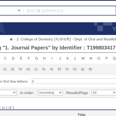
2. College of Dentistry (치과대학)
Dept. of Oral and Max
 "1. Journal Papers" by Identifier : T199803417
C
D
E
F
G
H
I
J
K
L
M
N
O
P
Q
다
라
마
바
사
아
자
차
카
타
파
하
r first few letters:
In order:
Results/Page
 to 1 of 1
Title