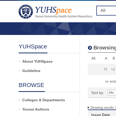
YUHSpace
Browsing
All
A
B
About YUHSpace
가
나
Guildeline
or ente
BROWSE
Sort by:
Colleges & Departments
Showing results 1
Yonsei Authors
Issue Date