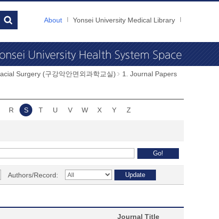
About
Yonsei University Medical Library
illofacial Surgery (구강악안면외과학교실)
1. Journal Papers
R
S
T
U
V
W
X
Y
Z
Authors/Record:
Journal Title