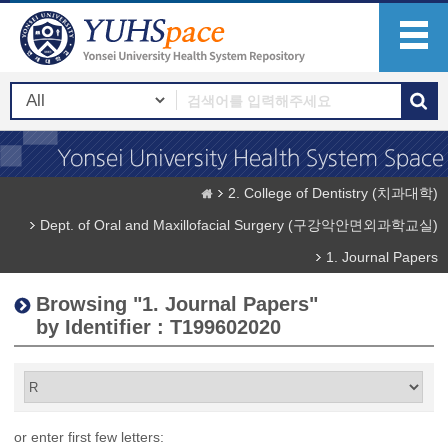
2. College of Dentistry (치과대학)
Dept. of Oral and Maxillofacial Surgery (구강악안면외과학교실)
1. Journal Papers
Browsing "1. Journal Papers"
by Identifier : T199602020
or enter first few letters: