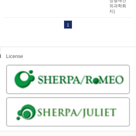
성형재건
외과학회
지)
1
License