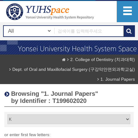
2. College of Dentistry (치과대학)
Dept. of Oral and Maxillofacial Surgery (구강악안면외과학교실)
1. Journal Papers
Browsing "1. Journal Papers"
by Identifier : T199602020
or enter first few letters: