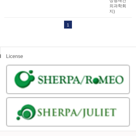
성형재건
외과학회
지)
1
License