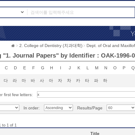
2. College of Dentistry (치과대학)
Dept. of Oral and Max
 "1. Journal Papers" by Identifier : OAK-1996-
C
D
E
F
G
H
I
J
K
L
M
N
O
P
Q
다
라
마
바
사
아
자
차
카
타
파
하
r first few letters:
In order:
Results/Page
 to 1 of 1
Title