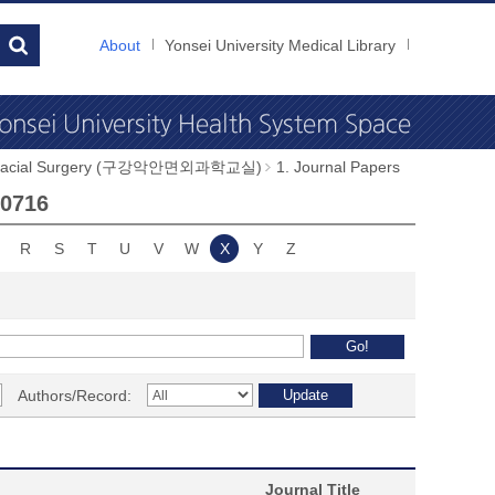
About
Yonsei University Medical Library
illofacial Surgery (구강악안면외과학교실)
1. Journal Papers
00716
R
S
T
U
V
W
X
Y
Z
Authors/Record:
Journal Title