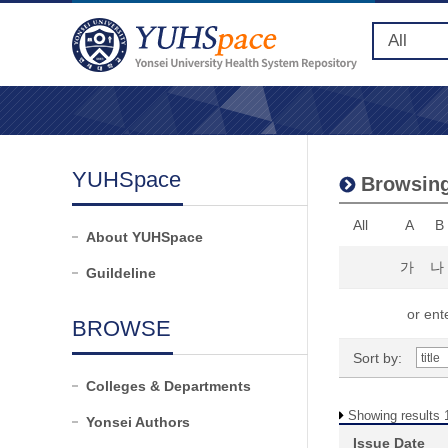
YUHSpace
Browsing
All
A
B
About YUHSpace
가
나
Guildeline
or ente
BROWSE
Sort by:
Colleges & Departments
Showing results 1
Yonsei Authors
Issue Date