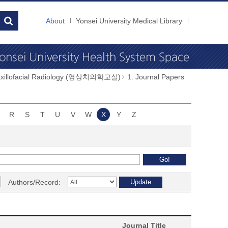
About
Yonsei University Medical Library
Maxillofacial Radiology (영상치의학교실)
1. Journal Papers
R
S
T
U
V
W
X
Y
Z
Authors/Record:
Journal Title