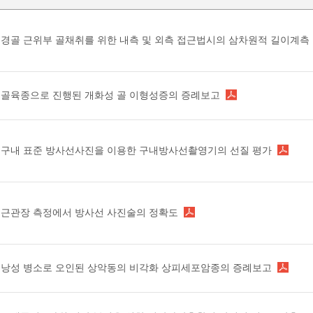
경골 근위부 골채취를 위한 내측 및 외측 접근법시의 삼차원적 길이계측
골육종으로 진행된 개화성 골 이형성증의 증례보고
구내 표준 방사선사진을 이용한 구내방사선촬영기의 선질 평가
근관장 측정에서 방사선 사진술의 정확도
낭성 병소로 오인된 상악동의 비각화 상피세포암종의 증례보고