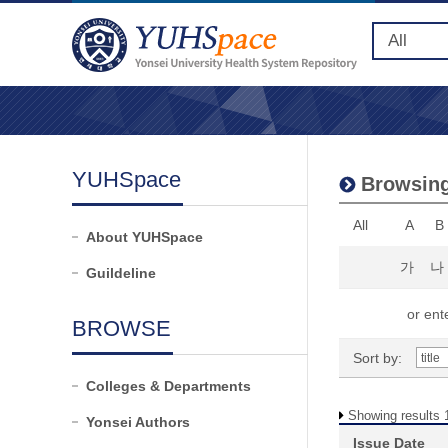
YUHSpace
Browsing 
All
A
B
About YUHSpace
가
나
Guildeline
or ente
BROWSE
Sort by:
Colleges & Departments
Showing results 
Yonsei Authors
Issue Date