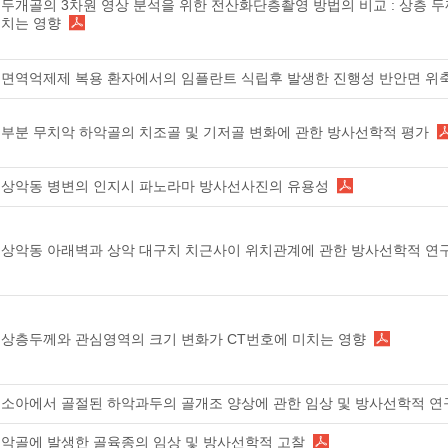
두개골의 3차원 영상 분석을 위한 전산화단층촬영 방법의 비교 : 상층 두
치는 영향
면역억제제 복용 환자에서의 임플란트 식립후 발생한 진행성 반안면 위
부분 무치악 하악골의 치조골 및 기저골 변화에 관한 방사선학적 평가
상악동 병변의 인지시 파노라마 방사선사진의 유용성
상악동 아래벽과 상악 대구치 치근사이 위치관계에 관한 방사선학적 연
상층두께와 관심영역의 크기 변화가 CT번호에 미치는 영향
소아에서 골절된 하악과두의 골개조 양상에 관한 임상 및 방사선학적 연
악골에 발생한 골육종의 임상 및 방사선학적 고찰