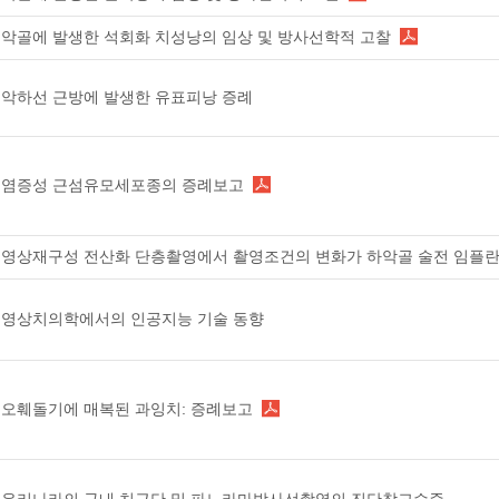
악골에 발생한 석회화 치성낭의 임상 및 방사선학적 고찰
악하선 근방에 발생한 유표피낭 증례
염증성 근섬유모세포종의 증례보고
영상재구성 전산화 단층촬영에서 촬영조건의 변화가 하악골 술전 임플란
영상치의학에서의 인공지능 기술 동향
오훼돌기에 매복된 과잉치: 증례보고