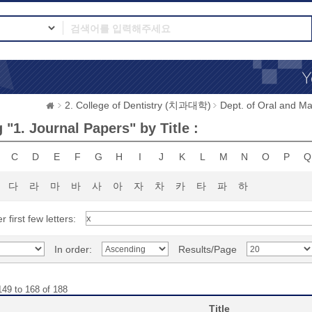
2. College of Dentistry (치과대학)
Dept. of Oral and 
"1. Journal Papers" by Title :
C
D
E
F
G
H
I
J
K
L
M
N
O
P
Q
다
라
마
바
사
아
자
차
카
타
파
하
r first few letters:
In order:
Results/Page
149 to 168 of 188
Title