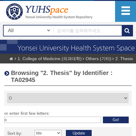
1. College of Medicine (의과대학)
Others (기타)
2. Thesis
Browsing "2. Thesis" by Identifier :
TA02945
or enter first few letters:
Sort by: