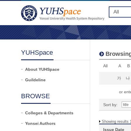
YUHSpace
Browsing
All
A
B
About YUHSpace
가
나
Guildeline
or ente
BROWSE
Sort by:
Colleges & Departments
Showing results 1
Yonsei Authors
Issue Date