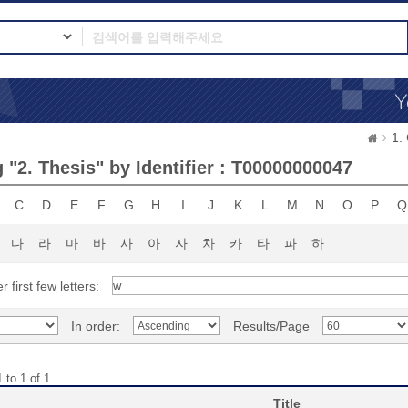
1.
 "2. Thesis" by Identifier : T00000000047
C
D
E
F
G
H
I
J
K
L
M
N
O
P
Q
다
라
마
바
사
아
자
차
카
타
파
하
r first few letters:
In order:
Results/Page
 to 1 of 1
Title