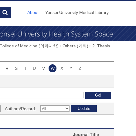
About
Yonsei University Medical Library
 College of Medicine (의과대학)
Others (기타)
2. Thesis
R
S
T
U
V
W
X
Y
Z
Authors/Record:
Journal Title