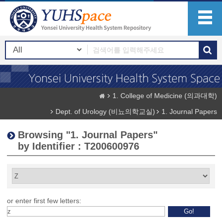
1. College of Medicine (의과대학)
Dept. of Urology (비뇨의학교실)
1. Journal Papers
Browsing "1. Journal Papers"
by Identifier : T200600976
or enter first few letters: