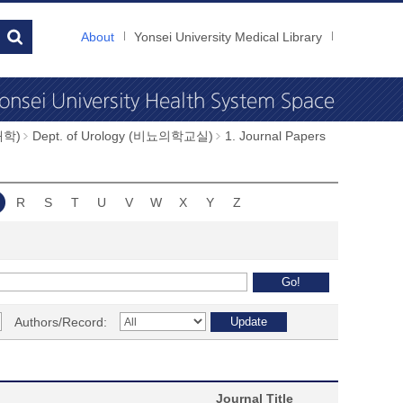
About
Yonsei University Medical Library
과대학)
Dept. of Urology (비뇨의학교실)
1. Journal Papers
R
S
T
U
V
W
X
Y
Z
Authors/Record:
Journal Title