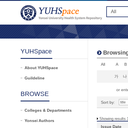
YUHSpace
Browsing
All
A
B
About YUHSpace
가
나
Guildeline
or ente
BROWSE
Sort by:
Colleges & Departments
Showing results 1
Yonsei Authors
Issue Date