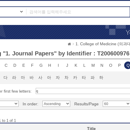
1. College of Medicine (의
 "1. Journal Papers" by Identifier : T200600976
C
D
E
F
G
H
I
J
K
L
M
N
O
P
Q
다
라
마
바
사
아
자
차
카
타
파
하
r first few letters:
In order:
Results/Page
 to 1 of 1
Title