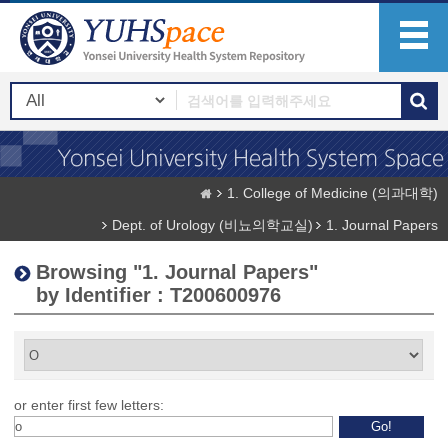
1. College of Medicine (의과대학)
Dept. of Urology (비뇨의학교실)
1. Journal Papers
Browsing "1. Journal Papers"
by Identifier : T200600976
or enter first few letters: