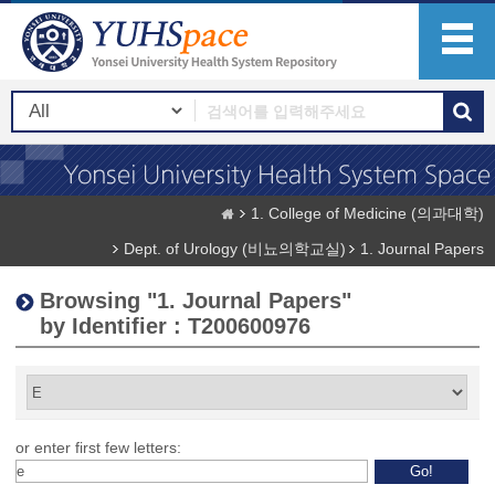
1. College of Medicine (의과대학)
Dept. of Urology (비뇨의학교실)
1. Journal Papers
Browsing "1. Journal Papers"
by Identifier : T200600976
or enter first few letters: