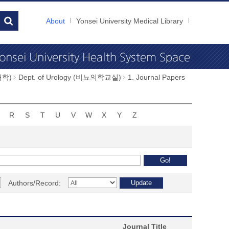
About
Yonsei University Medical Library
과대학)
Dept. of Urology (비뇨의학교실)
1. Journal Papers
R
S
T
U
V
W
X
Y
Z
Authors/Record:
Journal Title