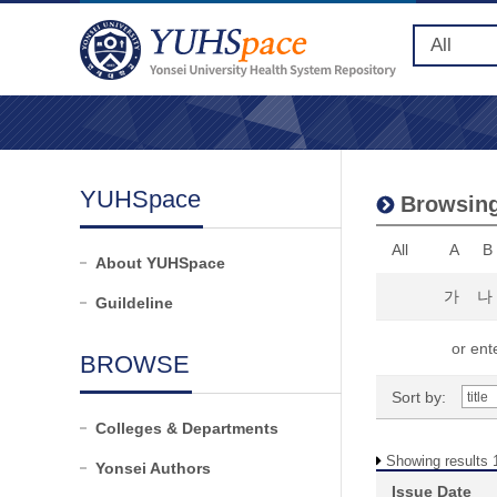
YUHSpace
Browsing
All
A
B
About YUHSpace
가
나
Guildeline
or ente
BROWSE
Sort by:
Colleges & Departments
Showing results 1
Yonsei Authors
Issue Date