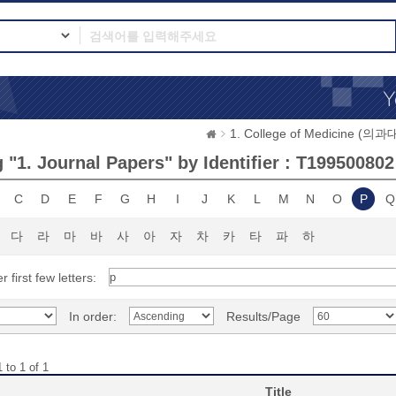
1. College of Medicine (의
 "1. Journal Papers" by Identifier : T199500802
C
D
E
F
G
H
I
J
K
L
M
N
O
P
Q
다
라
마
바
사
아
자
차
카
타
파
하
r first few letters:
In order:
Results/Page
 to 1 of 1
Title