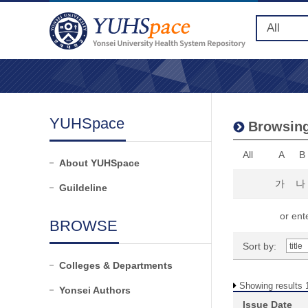
YUHSpace
Browsing
All
A
B
About YUHSpace
가
나
Guildeline
or ente
BROWSE
Sort by:
Colleges & Departments
Showing results 1
Yonsei Authors
Issue Date