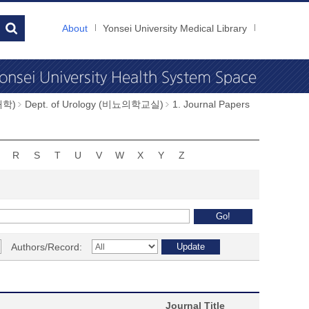
About
Yonsei University Medical Library
과대학)
Dept. of Urology (비뇨의학교실)
1. Journal Papers
R
S
T
U
V
W
X
Y
Z
Authors/Record:
Journal Title