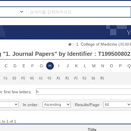
1. College of Medicine (의
 "1. Journal Papers" by Identifier : T199500802
C
D
E
F
G
H
I
J
K
L
M
N
O
P
Q
다
라
마
바
사
아
자
차
카
타
파
하
r first few letters:
In order:
Results/Page
 to 1 of 1
Title