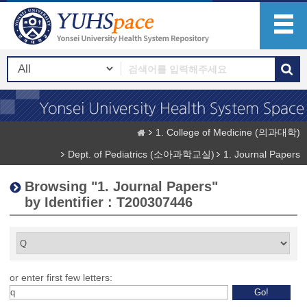
1. College of Medicine (의과대학)
Dept. of Pediatrics (소아과학교실)
1. Journal Papers
Browsing "1. Journal Papers"
by Identifier : T200307446
or enter first few letters: