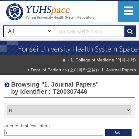
1. College of Medicine (의과대학)
Dept. of Pediatrics (소아과학교실)
1. Journal Papers
Browsing "1. Journal Papers"
by Identifier : T200307446
or enter first few letters: