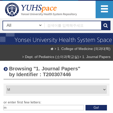
1. College of Medicine (의과대학)
Dept. of Pediatrics (소아과학교실)
1. Journal Papers
Browsing "1. Journal Papers"
by Identifier : T200307446
or enter first few letters: