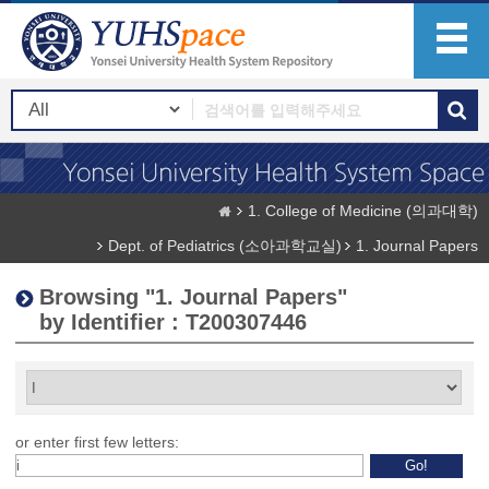
1. College of Medicine (의과대학)
Dept. of Pediatrics (소아과학교실)
1. Journal Papers
Browsing "1. Journal Papers"
by Identifier : T200307446
or enter first few letters: