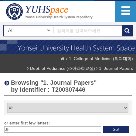
1. College of Medicine (의과대학)
Dept. of Pediatrics (소아과학교실)
1. Journal Papers
Browsing "1. Journal Papers"
by Identifier : T200307446
or enter first few letters: