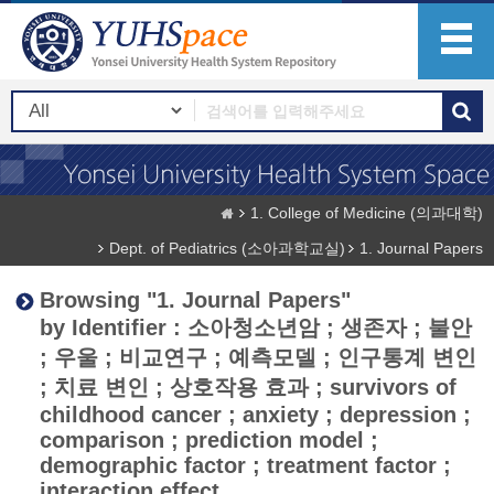
1. College of Medicine (의과대학)
Dept. of Pediatrics (소아과학교실)
1. Journal Papers
Browsing "1. Journal Papers"
by Identifier : 소아청소년암 ; 생존자 ; 불안
; 우울 ; 비교연구 ; 예측모델 ; 인구통계 변인
; 치료 변인 ; 상호작용 효과 ; survivors of
childhood cancer ; anxiety ; depression ;
comparison ; prediction model ;
demographic factor ; treatment factor ;
interaction effect