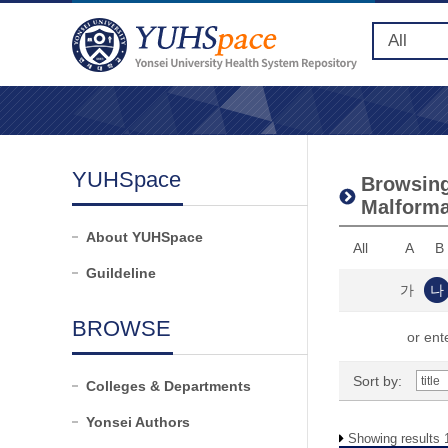
YUHSpace
Browsing
Malforma
About YUHSpace
All
A
B
Guildeline
가
나
BROWSE
or ente
Sort by:
Colleges & Departments
Yonsei Authors
Showing results 1