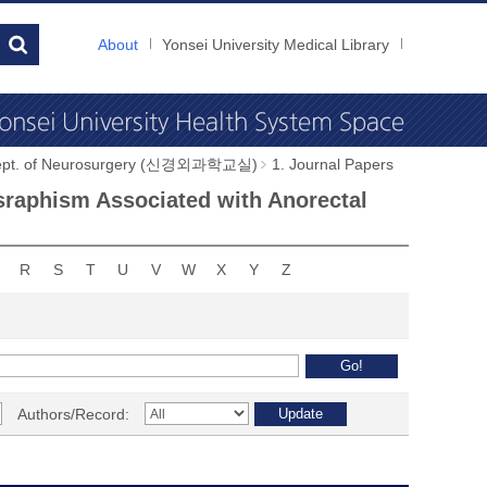
About
Yonsei University Medical Library
ept. of Neurosurgery (신경외과학교실)
1. Journal Papers
ysraphism Associated with Anorectal
R
S
T
U
V
W
X
Y
Z
Authors/Record: