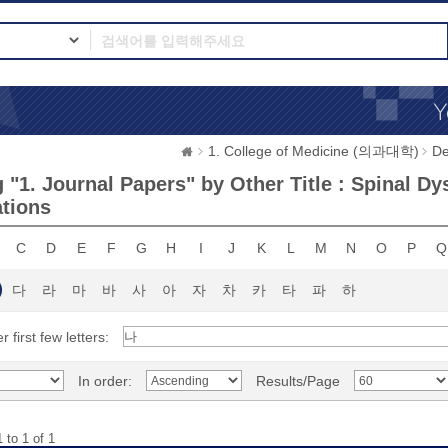
1. College of Medicine (의과대학)
D
 "1. Journal Papers" by Other Title : Spinal D
tions
C
D
E
F
G
H
I
J
K
L
M
N
O
P
Q
다
라
마
바
사
아
자
차
카
타
파
하
r first few letters:
In order:
Results/Page
 to 1 of 1