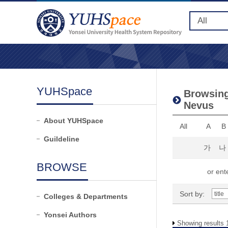
YUHSpace
Browsing 
Nevus
About YUHSpace
All
A
B
Guildeline
가
나
BROWSE
or ente
Sort by:
Colleges & Departments
Yonsei Authors
Showing results 1