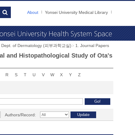
About
Yonsei University Medical Library
Dept. of Dermatology (피부과학교실)
1. Journal Papers
cal and Histopathological Study of Ota's
R
S
T
U
V
W
X
Y
Z
Authors/Record: