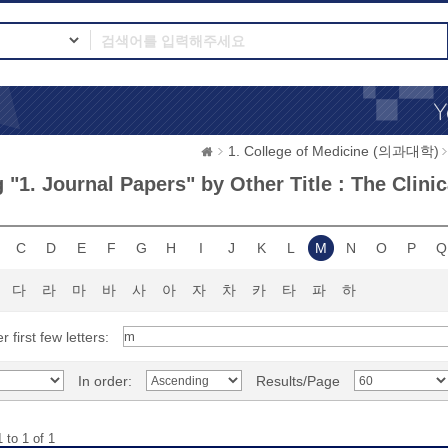
1. College of Medicine (의과대학)
"1. Journal Papers" by Other Title : The Clini
C
D
E
F
G
H
I
J
K
L
M
N
O
P
Q
다
라
마
바
사
아
자
차
카
타
파
하
r first few letters:
In order:
Results/Page
 to 1 of 1