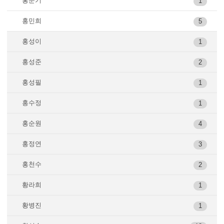
홍문기
1
홍민희
5
홍성이
1
홍성준
2
홍성필
1
홍수정
1
홍순원
4
홍정연
3
홍천수
2
황라희
1
황병진
1