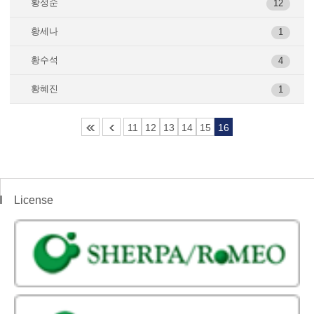
황성순
12
황세나
1
황수석
4
황혜진
1
11
12
13
14
15
16
License