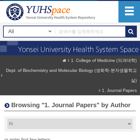
1. College of Medicine (의과대학)
Dept. of Biochemistry and Molecular Biology (생화학-분자생물학교
실)
1. Journal Papers
Browsing "1. Journal Papers" by Author
or enter first few letters: