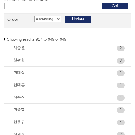
Order:
Showing results 917 to 949 of 949
하종원
2
한광협
3
한대석
1
한대훈
1
한승진
1
한승혁
1
한웅규
4
한재현
2