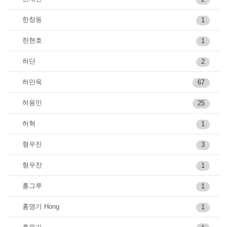
한창동
1
한현호
1
허단
2
허만욱
67
허용민
25
허혁
1
형우진
3
형우찬
1
홍그루
1
홍명기 Hong
1