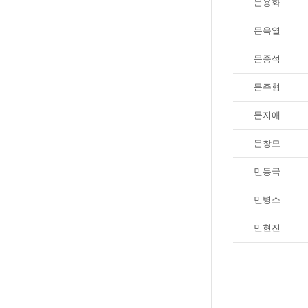
문용화
문욱열
문종석
문주형
문지애
문창모
민동국
민병소
민현진