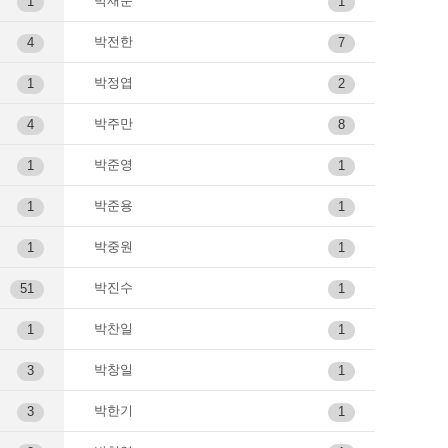
박재준
1
1
박전한
4
7
박정엽
1
2
박주만
4
8
박준영
1
1
박준용
1
1
박중원
1
1
박진수
51
1
박찬일
1
1
박창일
3
1
박한기
3
1