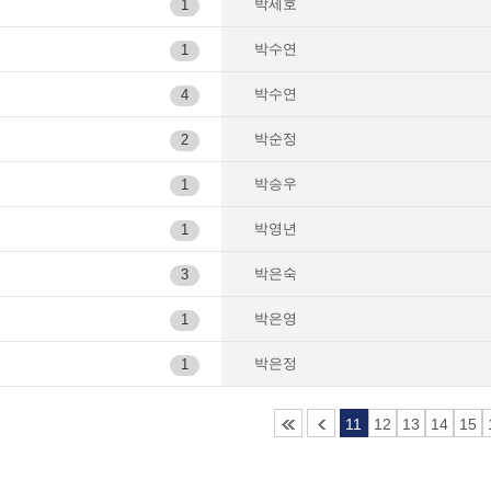
박세호
1
박수연
1
박수연
4
박순정
2
박승우
1
박영년
1
박은숙
3
박은영
1
박은정
1
11
12
13
14
15