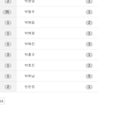
박현영
2
1
박형우
35
1
박혜림
1
2
박혜원
1
1
박혜진
1
3
박홍규
3
1
박효진
1
2
박희남
1
5
반은정
2
1
16