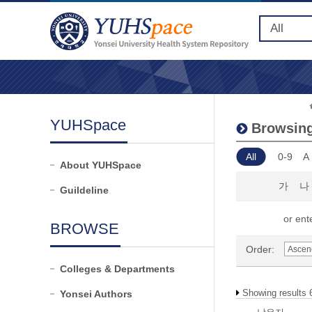
YUHSpace
Browsing
All
0-9
A
About YUHSpace
가
나
Guildeline
or ente
BROWSE
Order:
Colleges & Departments
Showing results 
Yonsei Authors