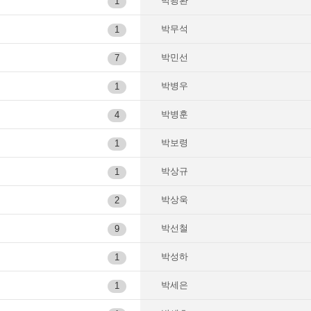
박광환
1
박무석
1
박민선
7
박병우
1
박병훈
4
박보령
1
박상규
1
박상욱
2
박선철
9
박성하
1
박세은
1