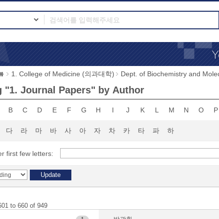
1. College of Medicine (의과대학)
Dept. of Biochemistry and 
 "1. Journal Papers" by Author
B
C
D
E
F
G
H
I
J
K
L
M
N
O
P
다
라
마
바
사
아
자
차
카
타
파
하
r first few letters:
601 to 660 of 949