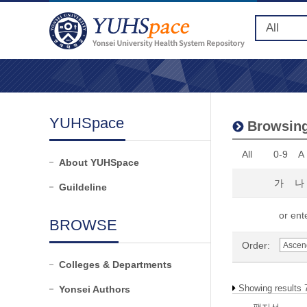
YUHSpace
Browsing
All
0-9
A
About YUHSpace
가
나
Guildeline
or ente
BROWSE
Order:
Colleges & Departments
Showing results 
Yonsei Authors