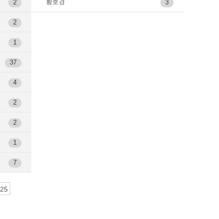
황호경
2
3
2
1
37
4
2
2
1
7
25