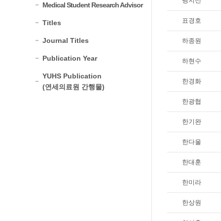
팽지선
Medical Student Research Advisor
표경호
Titles
Journal Titles
하종원
Publication Year
하현수
YUHS Publication
한경화
(연세의료원 간행물)
한광협
한기완
한다울
한대훈
한미라
한상원