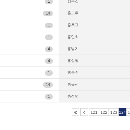
형우진
1
홍그루
14
홍두표
1
홍민희
1
홍범기
4
홍성필
4
홍승수
1
홍유선
14
홍정연
1
121
122
123
124
1