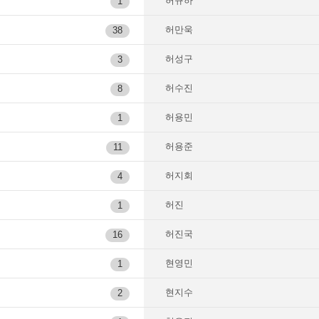
허규하
1
허만욱
38
허성구
3
허수진
8
허용민
1
허용준
11
허지회
4
허진
1
허진국
16
현영민
1
현지수
2