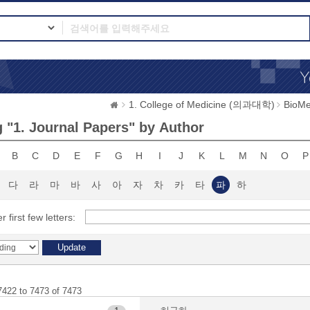
1. College of Medicine (의과대학)
BioMe
 "1. Journal Papers" by Author
B
C
D
E
F
G
H
I
J
K
L
M
N
O
P
다
라
마
바
사
아
자
차
카
타
파
하
r first few letters:
7422 to 7473 of 7473