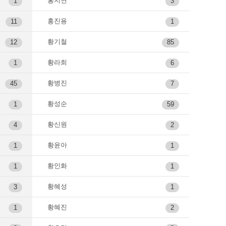
홍지연
1
3
홍진용
11
1
황기철
12
85
황라희
1
6
황병진
45
7
황성순
1
59
황신원
4
2
황윤아
1
1
황인화
1
1
황혜성
3
1
황혜진
1
2