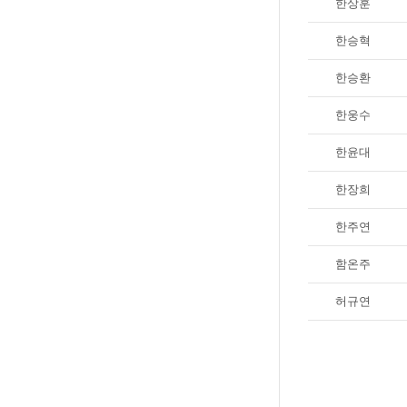
한상훈
한승혁
한승환
한웅수
한윤대
한장희
한주연
함온주
허규연