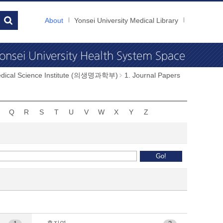
About
Yonsei University Medical Library
dical Science Institute (의생명과학부)
1. Journal Papers
Q
R
S
T
U
V
W
X
Y
Z