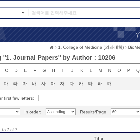
1. College of Medicine (의과대학)
BioMe
 "1. Journal Papers" by Author : 10206
C
D
E
F
G
H
I
J
K
L
M
N
O
P
Q
다
라
마
바
사
아
자
차
카
타
파
하
r first few letters:
In order:
Results/Page
 to 7 of 7
Title