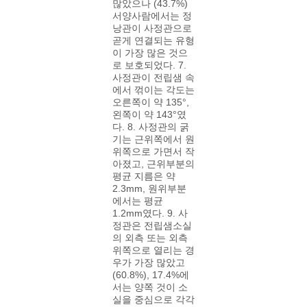
많았으나 (43.7%)
서양사람에서는 정
낭관이 사정관으로
곧게 연결되는 유형
이 가장 많은 것으
로 보호되었다. 7.
사정관이 전립샘 속
에서 꺾이는 각도는
오른쪽이 약 135°,
왼쪽이 약 143°였
다. 8. 사정관의 굵
기는 근위쪽에서 원
위쪽으로 가면서 작
아졌고, 근위부분의
평균 지름은 약
2.3mm, 원위부분
에서는 평균
1.2mm였다. 9. 사
정관은 전립샘소실
의 외측 또는 외측
위쪽으로 열리는 경
우가 가장 많았고
(60.8%), 17.4%에
서는 양쪽 것이 소
실을 중심으로 각각