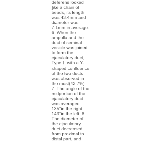
deferens looked
]ike a chain of
beads, its length
was 43.4mm and
diameter was
7.1mm in average.
6. When the
ampulla and the
duct of seminal
vesicle was joined
to form the
ejaculatory duct,
TypeⅠ with a Y-
shaped confluence
of the two ducts
was observed in
the most(43.7%)
7. The angle of the
midportion of the
ejaculatory duct
was averaged
135°in the right
143°in the left. 8.
The diameter of
the ejaculatory
duct decreased
from proximal to
distal part, and