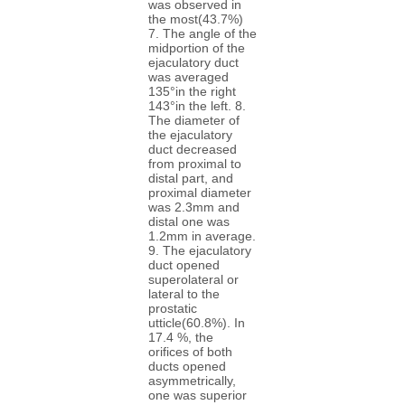
was observed in
the most(43.7%)
7. The angle of the
midportion of the
ejaculatory duct
was averaged
135°in the right
143°in the left. 8.
The diameter of
the ejaculatory
duct decreased
from proximal to
distal part, and
proximal diameter
was 2.3mm and
distal one was
1.2mm in average.
9. The ejaculatory
duct opened
superolateral or
lateral to the
prostatic
utticle(60.8%). In
17.4 %, the
orifices of both
ducts opened
asymmetrically,
one was superior