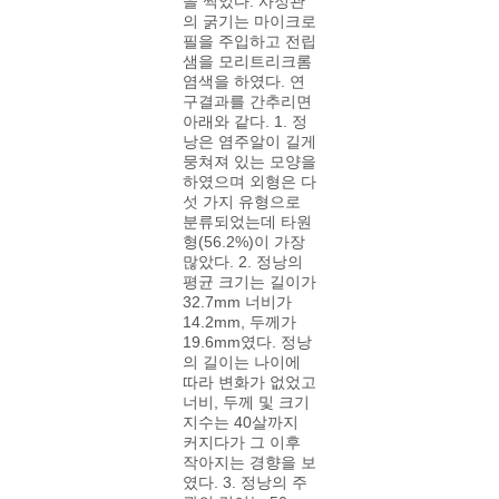
을 찍었다. 사정관
의 굵기는 마이크로
필을 주입하고 전립
샘을 모리트리크롬
염색을 하였다. 연
구결과를 간추리면
아래와 같다. 1. 정
낭은 염주알이 길게
뭉쳐져 있는 모양을
하였으며 외형은 다
섯 가지 유형으로
분류되었는데 타원
형(56.2%)이 가장
많았다. 2. 정낭의
평균 크기는 길이가
32.7mm 너비가
14.2mm, 두께가
19.6mm였다. 정낭
의 길이는 나이에
따라 변화가 없었고
너비, 두께 및 크기
지수는 40살까지
커지다가 그 이후
작아지는 경향을 보
였다. 3. 정낭의 주