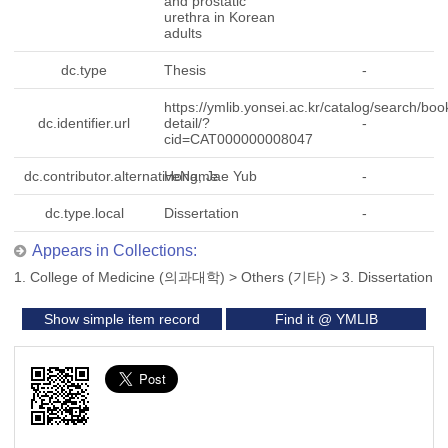
and prostatic
urethra in Korean
adults
dc.type
Thesis
-
https://ymlib.yonsei.ac.kr/catalog/search/boo
dc.identifier.url
detail/?
-
cid=CAT000000008047
dc.contributor.alternativeName
Hong, Jae Yub
-
dc.type.local
Dissertation
-
Appears in Collections:
1. College of Medicine (의과대학)
>
Others (기타)
>
3. Dissertation
Show simple item record
Find it @ YMLIB