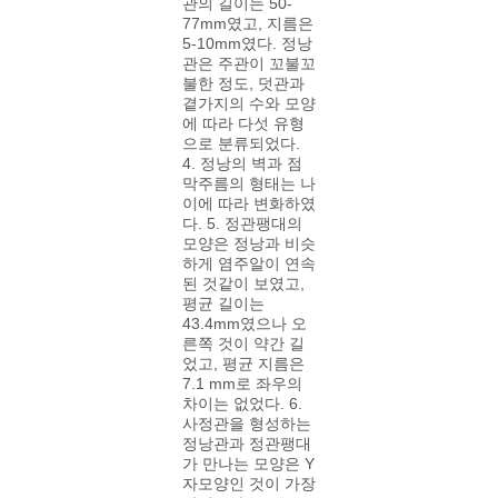
관의 길이는 50-
77mm였고, 지름은
5-10mm였다. 정낭
관은 주관이 꼬불꼬
불한 정도, 덧관과
곁가지의 수와 모양
에 따라 다섯 유형
으로 분류되었다.
4. 정낭의 벽과 점
막주름의 형태는 나
이에 따라 변화하였
다. 5. 정관팽대의
모양은 정낭과 비슷
하게 염주알이 연속
된 것같이 보였고,
평균 길이는
43.4mm였으나 오
른쪽 것이 약간 길
었고, 평균 지름은
7.1 mm로 좌우의
차이는 없었다. 6.
사정관을 형성하는
정낭관과 정관팽대
가 만나는 모양은 Y
자모양인 것이 가장