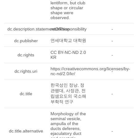
lentiform, but club
shape or circular
shape were
observed.
dc.description.statementOfResponsibility
restriction
-
연세대학교 대학원
dc.publisher
-
CC BY-NC-ND 2.0
dc.rights
-
KR
https://creativecommons.org/licenses/by-
dc.rights.uri
-
nc-nd/2.0/kr/
한국성인 정낭, 정
관팽대, 사정관, 전
dc.title
-
립샘요도의 국소해
부학적 연구
Morphology of the
seminal vesicle,
ampulla of the
ducts deferens,
dc.title.alternative
-
ejaculatory duct